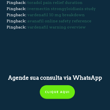
Pingback:
toradol pain relief duration
Pingback:
ivermectin strongyloidiasis study
Pingback:
vardenafil 10 mg breakdown
Pingback:
avanafil online safety reference
Pingback:
vardenafil warning overview
Agende sua consulta via WhatsApp
CLIQUE AQUI