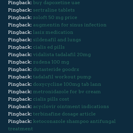
Pingback:
buy dapoxetine uae
Pingback:
sertraline tablets
Pingback:
zoloft 50 mg price
Pingback:
augmentin for sinus infection
Pingback:
lasix medication
Pingback:
sildenafil and lungs
Pingback:
cialis ed pills
Pingback:
vidalista tadalafil 20mg
Pingback:
zudena 100 mg
Pingback:
dutasteride goodrx
Pingback:
tadalafil workout pump
Pingback:
doxycycline 100mg tab lann
Pingback:
metronidazole for bv cream
Pingback:
cialis pills cost
Pingback:
acyclovir ointment indications
Pingback:
terbinafine dosage article
Pingback:
ketoconazole shampoo antifungal
treatment