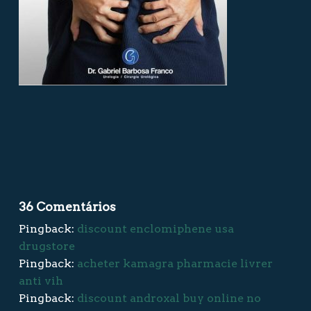
36 Comentários
Pingback:
discount enclomiphene usa
drugstore
Pingback:
acheter kamagra pharmacie livrer
anti vih
Pingback:
discount androxal buy online no