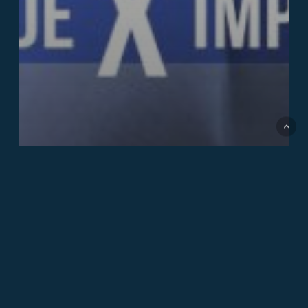
Disfunção erétil
Vídeos
Obesidade X Impotência