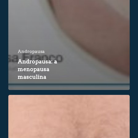
Andropausa
Andropausa: a
menopausa
masculina
Sangue
na
urina
é
sintoma
de